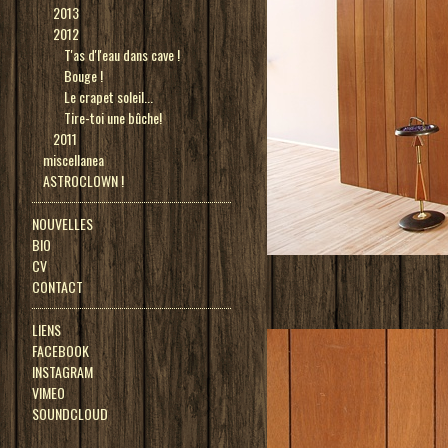
2013
2012
T'as d'l'eau dans cave !
Bouge !
Le crapet soleil...
Tire-toi une bûche!
2011
miscellanea
ASTROCLOWN !
NOUVELLES
BIO
CV
CONTACT
LIENS
FACEBOOK
INSTAGRAM
VIMEO
SOUNDCLOUD