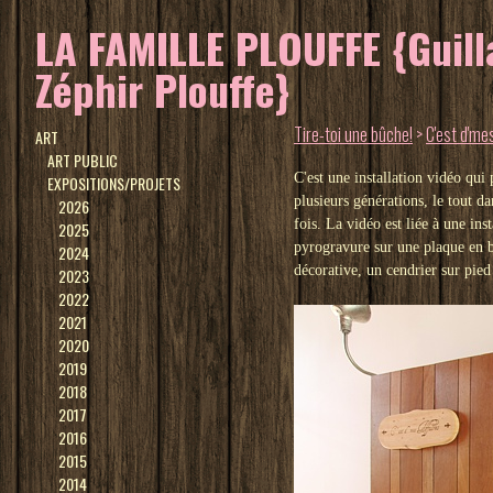
LA FAMILLE PLOUFFE {Guilla
Zéphir Plouffe}
Tire-toi une bûche!
>
C'est d'mes
ART
ART PUBLIC
C'est une installation vidéo qui 
EXPOSITIONS/PROJETS
plusieurs générations, le tout da
2026
fois. La vidéo est liée à une in
2025
pyrogravure sur une plaque en b
2024
décorative, un cendrier sur pie
2023
2022
2021
2020
2019
2018
2017
2016
2015
2014