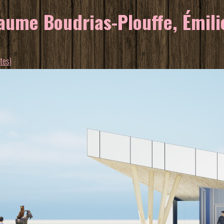
ume Boudrias-Plouffe, Émilie
stes)