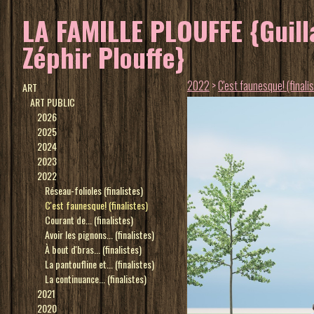
LA FAMILLE PLOUFFE {Guilla
Zéphir Plouffe}
2022
>
C'est faunesque! (finali
ART
ART PUBLIC
2026
2025
2024
2023
2022
Réseau-folioles (finalistes)
C'est faunesque! (finalistes)
Courant de... (finalistes)
Avoir les pignons... (finalistes)
À bout d'bras... (finalistes)
La pantoufline et... (finalistes)
La continuance... (finalistes)
2021
2020