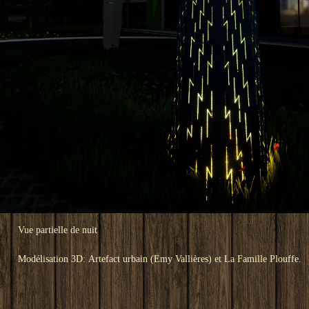
Vue partielle de nuit
Modélisation 3D: Artefact urbain (Emy Vallières) et La Famille Plouffe.