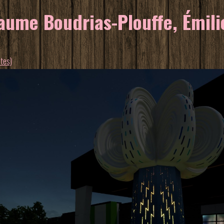
ume Boudrias-Plouffe, Émilie
stes)