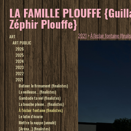
LA FAMILLE PLOUFFE {Guilla
Zéphir Plouffe}
2021
>
À l'éclair fontaine (finali
ART
ART PUBLIC
2026
2025
2024
2023
2022
2021
Butiner le firmament (finalistes)
La veilleuse... (finalistes)
Gambade ta vie! (finalistes)
La bouche pleine... (finalistes)
À l'éclair fontaine (finalistes)
Le lutin d'écurie
Mettre la nappe (annulé)
[Aréna...] (finalistes)