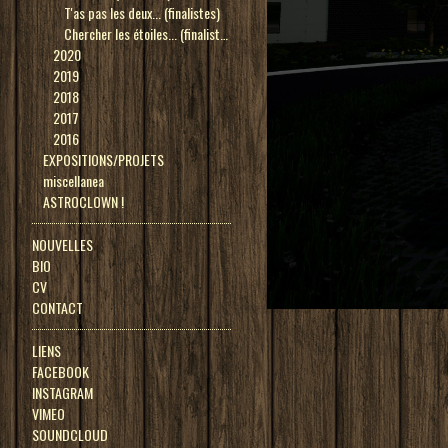
T'as pas les deux... (finalistes)
Chercher les étoiles... (finalistes)
2020
2019
2018
2017
2016
EXPOSITIONS/PROJETS
miscellanea
ASTROCLOWN !
NOUVELLES
BIO
CV
CONTACT
LIENS
FACEBOOK
INSTAGRAM
VIMEO
SOUNDCLOUD