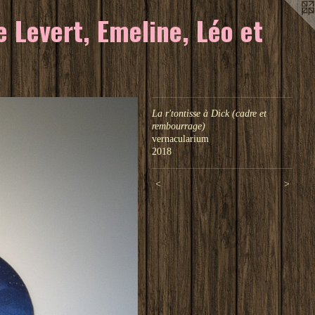
 Levert, Emeline, Léo et
La r'tontisse à Dick (cadre et
rembourrage)
vernacularium
2018
<
>