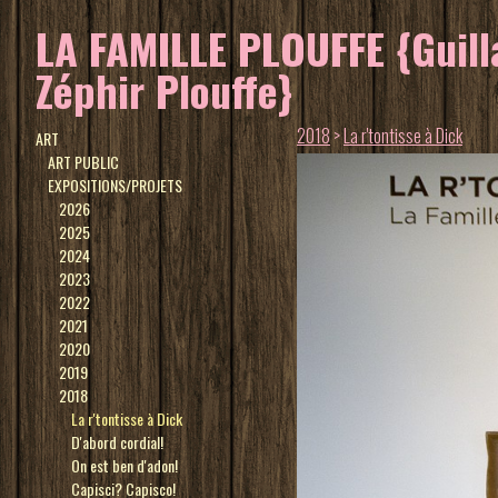
LA FAMILLE PLOUFFE {Guilla
Zéphir Plouffe}
2018
>
La r'tontisse à Dick
ART
ART PUBLIC
EXPOSITIONS/PROJETS
2026
2025
2024
2023
2022
2021
2020
2019
2018
La r'tontisse à Dick
D'abord cordial!
On est ben d'adon!
Capisci? Capisco!