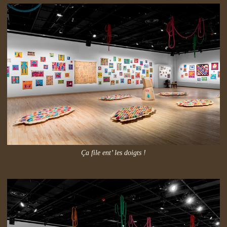
Ça file ent’ les doigts !