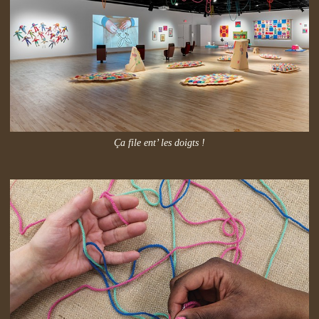
Ça file ent’ les doigts !