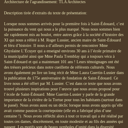
Architecture de l'agrandissement: TLA Architectes
Description tirée d'extraits du texte de présentation:
Lorsque nous sommes arrivés pour la première fois à Saint-Édouard, c’est
la puissance du vent qui nous a le plus marqué. Nous nous sommes bien
sûr rapidement mis au boulot, entre autres grâce à la société d’histoire des
XI qui nous a référé à M. Roger Lussier, ancien maire de Saint-Édouard
et féru d’histoire. Il nous a d’ailleurs permis de rencontrer Mme
Ghyslaine L’Écuyer qui a enseigné environs 30 ans à l’école primaire de
la municipalité ainsi que Mme Paula Tremblay qui a toujours vécu à
Saint-Édouard et qui a maintenant 101 ans ! Leurs témoignages ont été
des trésors précieux dans notre cueillette de référents culturels. Nous
avons également pu lire un long récit de Mme Laura Guertin-Lussier dans
la publication du 175e anniversaire de fondation de Saint-Édouard. Ce
livre nous a été offert par M. Lussier. C’est dans ce texte que nous avons
trouvé plusieurs inspirations pour l’œuvre que nous avons proposé pour
l’école de Saint-Édouard. Mme Guertin-Lussier y parle de la grande
importance de la rivière de la Tortue pour tous les habitants (surtout dans
le passé). Nous avons aussi eu un déclic lorsque nous avons appris qu’elle
avait comme passion la courtepointe (elle en a fabriqué plus d’une
centaine !). Nous avons réfléchi alors à tout ce travail qui a été réalisé par
toutes ces dames, discrètement, en toute modestie et au fils des années qui
passent. Les motifs sont de beaux symboles d’unité dans la diversité.