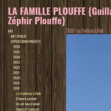
LA FAMILLE PLOUFFE {Guilla
Zéphir Plouffe}
2018
>
La r'tontisse à Dick
ART
ART PUBLIC
EXPOSITIONS/PROJETS
2026
2025
2024
2023
2022
2021
2020
2019
2018
La r'tontisse à Dick
D'abord cordial!
On est ben d'adon!
Capisci? Capisco!