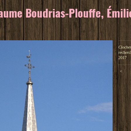
ume Boudrias-Plouffe, Émilie
Clocher
recherc
2017
<